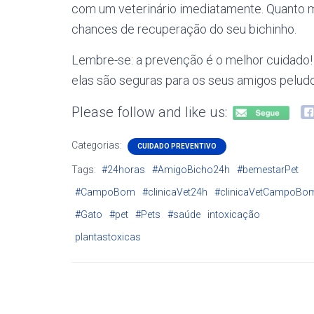
com um veterinário imediatamente. Quanto m
chances de recuperação do seu bichinho.
Lembre-se: a prevenção é o melhor cuidado! 
elas são seguras para os seus amigos pelud
Please follow and like us:
Categorias:
CUIDADO PREVENTIVO
Tags:
#24horas
#AmigoBicho24h
#bemestarPet
#CampoBom
#clinicaVet24h
#clinicaVetCampoBo
#Gato
#pet
#Pets
#saúde
intoxicação
plantastoxicas