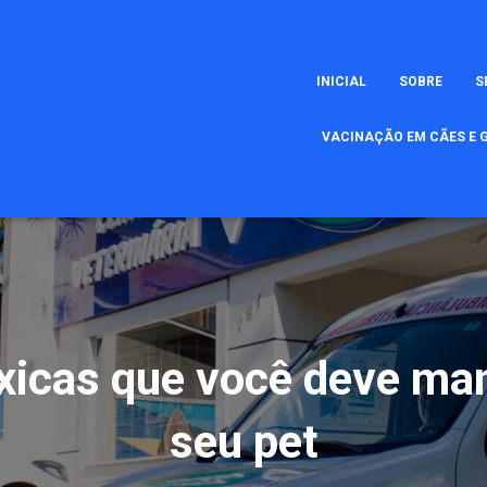
INICIAL
SOBRE
S
VACINAÇÃO EM CÃES E G
óxicas que você deve man
seu pet