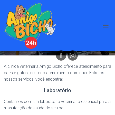
A
Serviços
L
T
E
R
N
A
R
A clínica veterinária Amigo Bicho oferece atendimento para
N
cães e gatos, incluindo atendimento domiciliar. Entre os
A
V
nossos serviços, você encontra:
E
G
Laboratório
A
Ç
Contamos com um laboratório veterinário essencial para a
Ã
manutenção da saúde do seu pet.
O