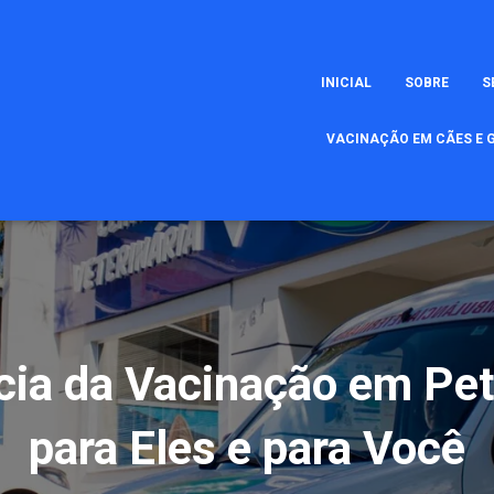
INICIAL
SOBRE
S
VACINAÇÃO EM CÃES E G
cia da Vacinação em Pet
para Eles e para Você