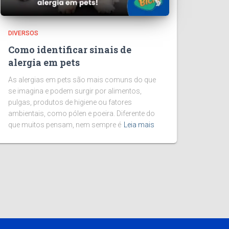
DIVERSOS
Como identificar sinais de
alergia em pets
As alergias em pets são mais comuns do que
se imagina e podem surgir por alimentos,
pulgas, produtos de higiene ou fatores
ambientais, como pólen e poeira. Diferente do
que muitos pensam, nem sempre é
Leia mais