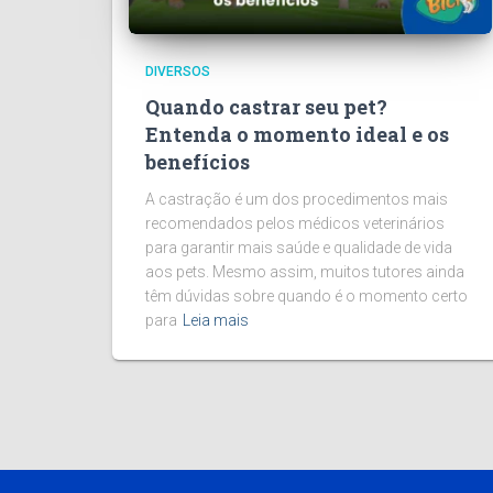
DIVERSOS
Quando castrar seu pet?
Entenda o momento ideal e os
benefícios
A castração é um dos procedimentos mais
recomendados pelos médicos veterinários
para garantir mais saúde e qualidade de vida
aos pets. Mesmo assim, muitos tutores ainda
têm dúvidas sobre quando é o momento certo
para
Leia mais