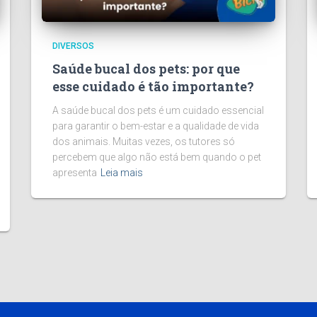
DIVERSOS
Saúde bucal dos pets: por que
esse cuidado é tão importante?
A saúde bucal dos pets é um cuidado essencial
para garantir o bem-estar e a qualidade de vida
dos animais. Muitas vezes, os tutores só
percebem que algo não está bem quando o pet
apresenta
Leia mais