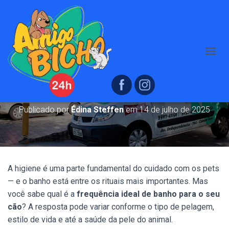
A
Com que frequência o seu cão deve
L
T
tomar banho?
E
R
N
Publicado por
Édina Steffen
em
14 de julho de 2025
A
R
N
A
V
E
A higiene é uma parte fundamental do cuidado com os pets
G
— e o banho está entre os rituais mais importantes. Mas
A
você sabe qual é a
frequência ideal de banho para o seu
Ç
Ã
cão
? A resposta pode variar conforme o tipo de pelagem,
O
estilo de vida e até a saúde da pele do animal.