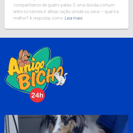
companheiros de quatro patas. E uma dúvida comum
entre os tutores é: afinal, ração úmida ou seca — qual é a
melhor? A resposta, como
Leia mais