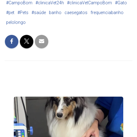
#CampoBom
#clinicaVet24h
#clinicaVetCampoBom
#Gato
#pet
#Pets
#saúde
banho
caesegatos
frequenciabanho
pelolongo