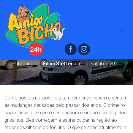
A
Dicas para cuidar do seu cachorro
L
T
idoso
E
R
N
Publicado por
Édina Steffen
em
1 de abril de 2021
A
R
N
A
V
E
Como nós, os nossos Pets também envelhecem e sentem
G
as mudanças causadas pelo passar dos anos. O primeiro
A
sinal clássico de que o seu cachorro é idoso são os pelos
Ç
Ã
grisalhos. Eles começam a esbranquiçar na região ao
O
redor dos olhos e do focinho. O que se sabe atualmente é