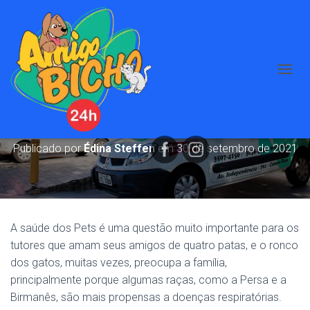
A
Meu gato está roncando ao
L
T
respirar: devo me preocupar?
E
R
N
Publicado por
Édina Steffen
em
30 de setembro de 2021
A
R
N
A
V
E
A saúde dos Pets é uma questão muito importante para os
G
tutores que amam seus amigos de quatro patas, e o ronco
A
dos gatos, muitas vezes, preocupa a família,
Ç
Ã
principalmente porque algumas raças, como a Persa e a
O
Birmanês, são mais propensas a doenças respiratórias.