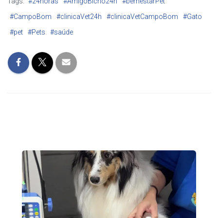
Tags:
#24horas
#AmigoBicho24h
#bemestarPet
#CampoBom
#clinicaVet24h
#clinicaVetCampoBom
#Gato
#pet
#Pets
#saúde