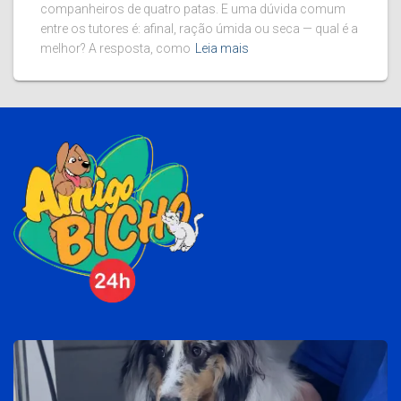
companheiros de quatro patas. E uma dúvida comum
entre os tutores é: afinal, ração úmida ou seca — qual é a
melhor? A resposta, como
Leia mais