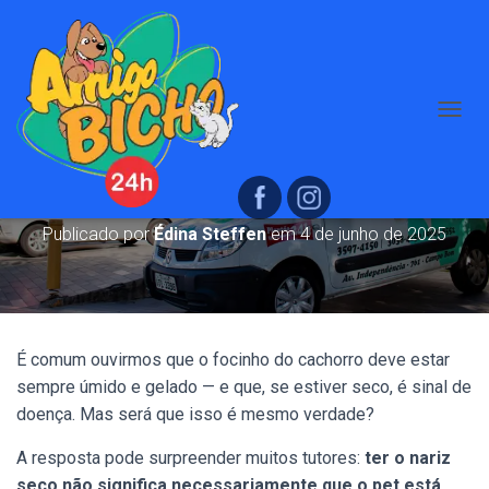
A
Nariz seco em pets: sempre indica
L
T
doença?
E
R
N
Publicado por
Édina Steffen
em
4 de junho de 2025
A
R
N
A
V
E
É comum ouvirmos que o focinho do cachorro deve estar
G
sempre úmido e gelado — e que, se estiver seco, é sinal de
A
doença. Mas será que isso é mesmo verdade?
Ç
Ã
A resposta pode surpreender muitos tutores:
ter o nariz
O
seco não significa necessariamente que o pet está