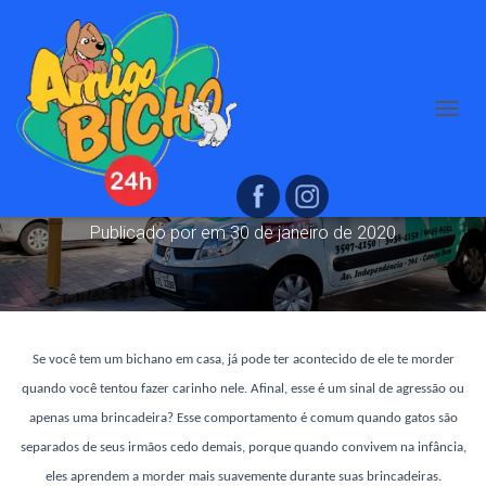
A
Saiba porque seu gato te morde
L
T
quando você faz carinho nele
E
R
N
Publicado por
em
30 de janeiro de 2020
A
R
N
A
V
E
Se você tem um bichano em casa, já pode ter acontecido de ele te morder
G
quando você tentou fazer carinho nele. Afinal, esse é um sinal de agressão ou
A
Ç
apenas uma brincadeira? Esse comportamento é comum quando gatos são
Ã
separados de seus irmãos cedo demais, porque quando convivem na infância,
O
eles aprendem a morder mais suavemente durante suas brincadeiras.