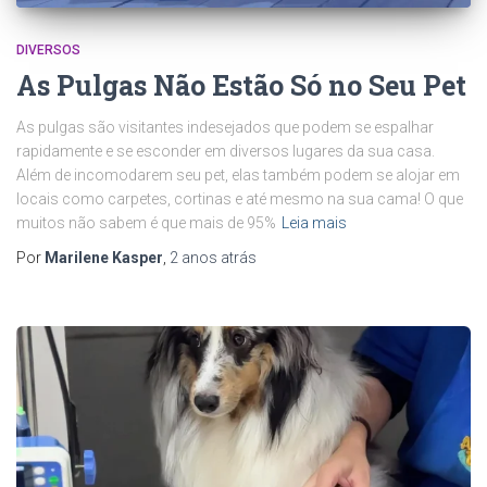
DIVERSOS
As Pulgas Não Estão Só no Seu Pet
As pulgas são visitantes indesejados que podem se espalhar
rapidamente e se esconder em diversos lugares da sua casa.
Além de incomodarem seu pet, elas também podem se alojar em
locais como carpetes, cortinas e até mesmo na sua cama! O que
muitos não sabem é que mais de 95%
Leia mais
Por
Marilene Kasper
,
2 anos
atrás