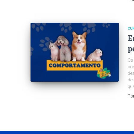
CU
E
p
Os 
co
des
des
qua
Po