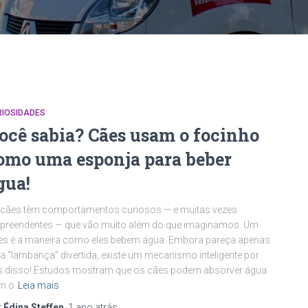
RIOSIDADES
ocê sabia? Cães usam o focinho
omo uma esponja para beber
gua!
 cães têm comportamentos curiosos — e muitas vezes
preendentes — que vão muito além do que imaginamos. Um
es é a maneira como eles bebem água. Embora pareça apenas
 “lambança” divertida, existe um mecanismo inteligente por
s disso! Estudos mostram que os cães podem absorver água
m o
Leia mais
r
Édina Steffen
,
1 ano
atrás