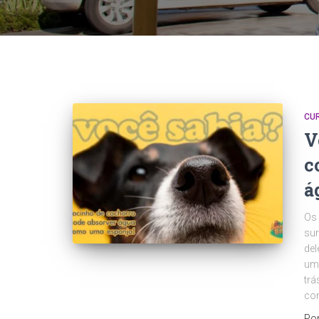
CU
V
c
á
Os
sur
del
uma
trá
co
Po