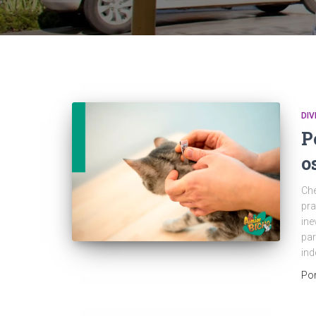
DI
P
o
Che
pra
ine
par
in
Po