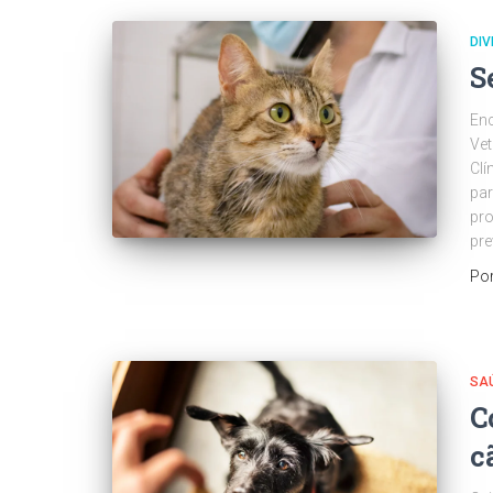
DI
S
Enc
Vet
Clí
par
pro
pre
Po
SA
C
c