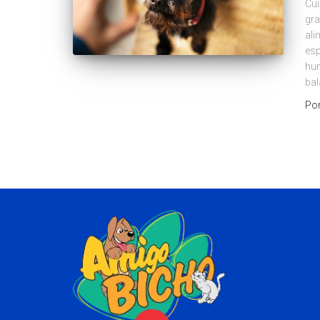
Cui
gra
ali
esp
hu
bal
Po