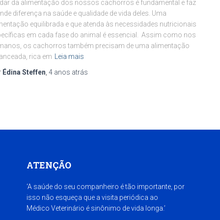
dar da alimentação dos nossos cachorros é fundamental e faz
nde diferença na saúde e qualidade de vida deles. Uma
mentação equilibrada e que atenda às necessidades nutricionais
ecíficas em cada fase do animal é essencial. Assim como nos
manos, os cachorros também precisam de uma alimentação
anceada, rica em
Leia mais
r
Édina Steffen
,
4 anos
atrás
ATENÇÃO
‘A saúde do seu companheiro é tão importante, por
isso não esqueça que a visita periódica ao
Médico Veterinário é sinônimo de vida longa.’