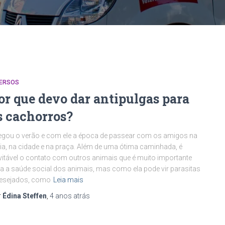
VERSOS
or que devo dar antipulgas para
s cachorros?
gou o verão e com ele a época de passear com os amigos na
ia, na cidade e na praça. Além de uma ótima caminhada, é
vitável o contato com outros animais que é muito importante
a a saúde social dos animais, mas como ela pode vir parasitas
desejados, como
Leia mais
r
Édina Steffen
,
4 anos
atrás