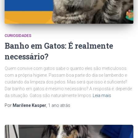
CURIOSIDADES
Banho em Gatos: É realmente
necessário?
Quem convive com gatos sabe o quanto eles são meticulosos
com a própria higiene. Passam boa parte do dia se lambendo e
cuidando da limpeza dos pelos. Mas será que isso é suficiente?
Dar banho em gatos é mesmo necessário? A resposta é: depende
da situação. Gatos são naturalmente limpos
Leia mais
Por
Marilene Kasper
,
1 ano
atrás