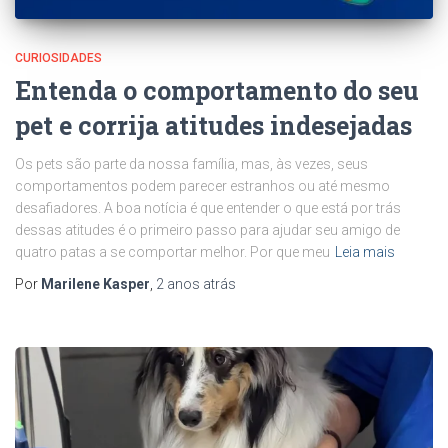
CURIOSIDADES
Entenda o comportamento do seu
pet e corrija atitudes indesejadas
Os pets são parte da nossa família, mas, às vezes, seus
comportamentos podem parecer estranhos ou até mesmo
desafiadores. A boa notícia é que entender o que está por trás
dessas atitudes é o primeiro passo para ajudar seu amigo de
quatro patas a se comportar melhor. Por que meu
Leia mais
Por
Marilene Kasper
,
2 anos
atrás