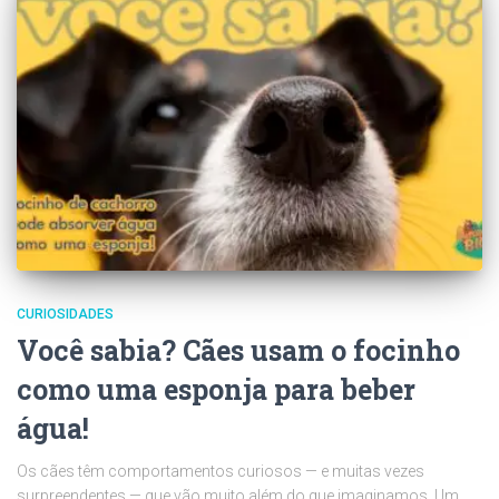
CURIOSIDADES
Você sabia? Cães usam o focinho
como uma esponja para beber
água!
Os cães têm comportamentos curiosos — e muitas vezes
surpreendentes — que vão muito além do que imaginamos. Um