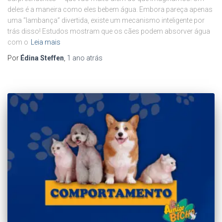
deles é a maneira como eles bebem água. Embora pareça apenas
uma “lambança” divertida, existe um mecanismo inteligente por
trás disso! Estudos mostram que os cães podem absorver água
com o
Leia mais
Por
Édina Steffen
,
1 ano
atrás