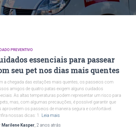
IDADO PREVENTIVO
uidados essenciais para passear
om seu pet nos dias mais quentes
m a chegada das estações mais quentes, os passeios com
sos amigos de quatro patas exigem alguns cuidados
eciais. As altas temperaturas podem representar um risco para
pets, mas, com algumas precauções, é possível garantir que
s aproveitem os passeios de maneira segura e confortável.
fira nossas dicas: 1.
Leia mais
r
Marilene Kasper
,
2 anos
atrás