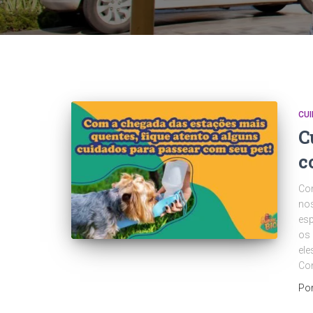
CU
C
c
Co
nos
esp
os 
ele
Con
Po