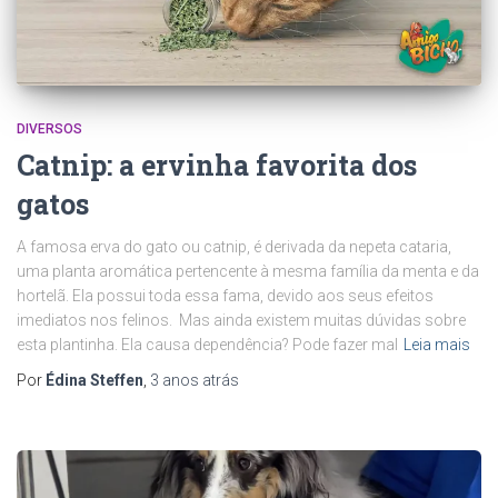
DIVERSOS
Catnip: a ervinha favorita dos
gatos
A famosa erva do gato ou catnip, é derivada da nepeta cataria,
uma planta aromática pertencente à mesma família da menta e da
hortelã. Ela possui toda essa fama, devido aos seus efeitos
imediatos nos felinos. Mas ainda existem muitas dúvidas sobre
esta plantinha. Ela causa dependência? Pode fazer mal
Leia mais
Por
Édina Steffen
,
3 anos
atrás