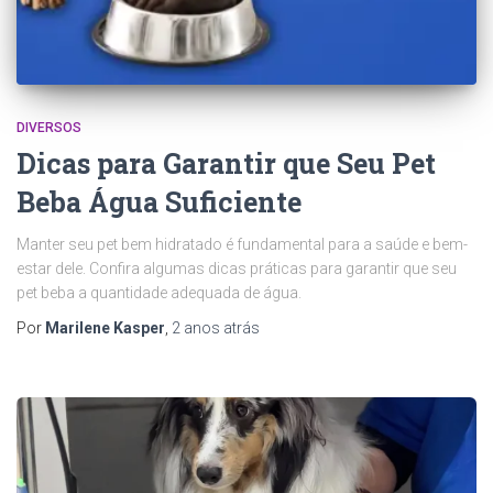
DIVERSOS
Dicas para Garantir que Seu Pet
Beba Água Suficiente
Manter seu pet bem hidratado é fundamental para a saúde e bem-
estar dele. Confira algumas dicas práticas para garantir que seu
pet beba a quantidade adequada de água.
Por
Marilene Kasper
,
2 anos
atrás