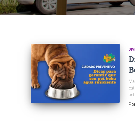
DI
D
B
Man
est
beb
Po