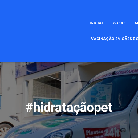
INICIAL
SOBRE
S
VACINAÇÃO EM CÃES E G
#hidrataçãopet