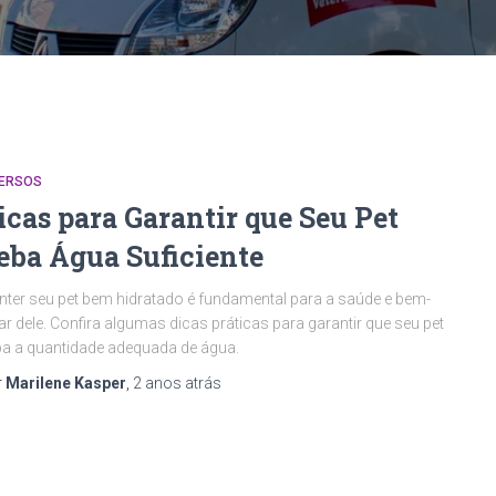
VERSOS
icas para Garantir que Seu Pet
eba Água Suficiente
ter seu pet bem hidratado é fundamental para a saúde e bem-
ar dele. Confira algumas dicas práticas para garantir que seu pet
a a quantidade adequada de água.
r
Marilene Kasper
,
2 anos
atrás