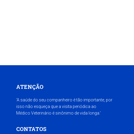
ATENÇÃO
‘A saúde do seu companheiro é tão importante, por
isso não esqueça que a visita periódica ao
Médico Veterinário é sinônimo de vida longa.’
CONTATOS