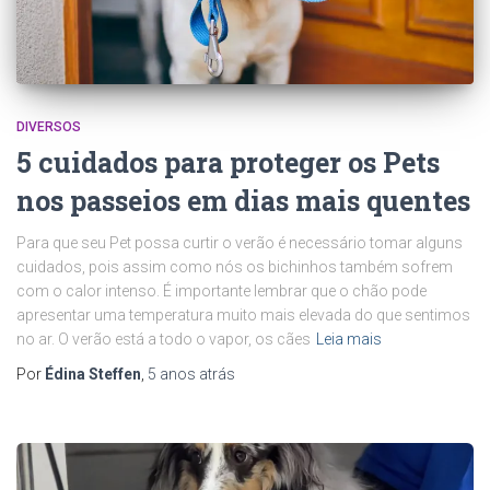
DIVERSOS
5 cuidados para proteger os Pets
nos passeios em dias mais quentes
Para que seu Pet possa curtir o verão é necessário tomar alguns
cuidados, pois assim como nós os bichinhos também sofrem
com o calor intenso. É importante lembrar que o chão pode
apresentar uma temperatura muito mais elevada do que sentimos
no ar. O verão está a todo o vapor, os cães
Leia mais
Por
Édina Steffen
,
5 anos
atrás