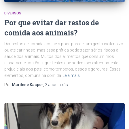
DIVERSOS
Por que evitar dar restos de
comida aos animais?
Dar restos de comida aos pets pode parecer um gesto inofensivo
ou até carinhoso, mas essa prática pode trazer sérios riscos à
saúde dos animais. Muitos dos alimentos que consumimos
diariamente contêm ingredientes que podem ser extremamente
prejudiciais aos pets, como temperos, ossos e gorduras. Esses
elementos, comuns na comida
Leia mais
Por
Marilene Kasper
,
2 anos
atrás