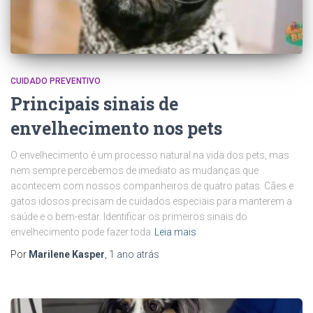
CUIDADO PREVENTIVO
Principais sinais de
envelhecimento nos pets
O envelhecimento é um processo natural na vida dos pets, mas
nem sempre percebemos de imediato as mudanças que
acontecem com nossos companheiros de quatro patas. Cães e
gatos idosos precisam de cuidados especiais para manterem a
saúde e o bem-estar. Identificar os primeiros sinais do
envelhecimento pode fazer toda
Leia mais
Por
Marilene Kasper
,
1 ano
atrás