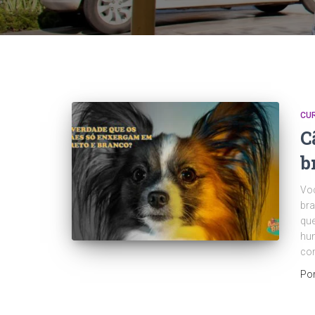
CU
C
b
Voc
bra
que
hum
cor
Po