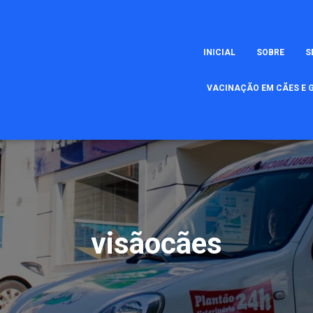
INICIAL
SOBRE
S
VACINAÇÃO EM CÃES E G
visãocães