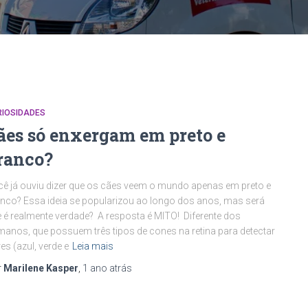
RIOSIDADES
ães só enxergam em preto e
ranco?
ê já ouviu dizer que os cães veem o mundo apenas em preto e
nco? Essa ideia se popularizou ao longo dos anos, mas será
 é realmente verdade? A resposta é MITO! Diferente dos
anos, que possuem três tipos de cones na retina para detectar
es (azul, verde e
Leia mais
r
Marilene Kasper
,
1 ano
atrás