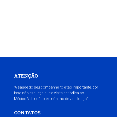
ATENÇÃO
‘A saúde do seu companheiro é tão importante, por
isso não esqueça que a visita periódica ao
Médico Veterinário é sinônimo de vida longa.’
CONTATOS