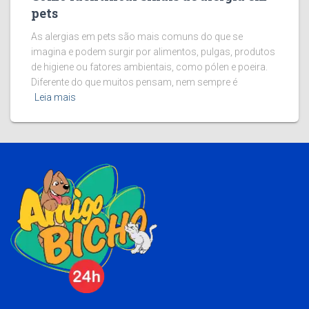
pets
As alergias em pets são mais comuns do que se
imagina e podem surgir por alimentos, pulgas, produtos
de higiene ou fatores ambientais, como pólen e poeira.
Diferente do que muitos pensam, nem sempre é
Leia mais