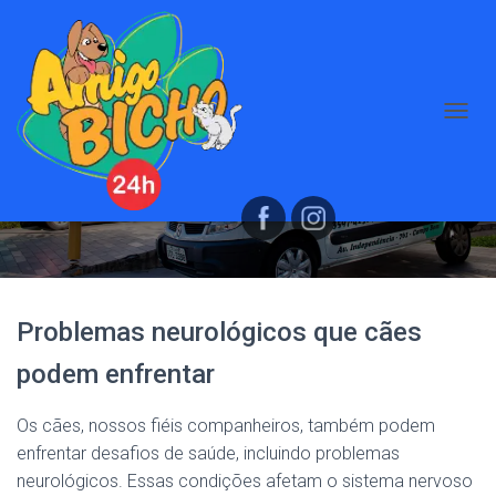
A
Problemas neurológicos em cães
L
T
E
Publicado por
Marilene Kasper
em
31 de agosto de 2023
R
N
A
R
N
A
Problemas neurológicos que cães
V
E
podem enfrentar
G
A
Ç
Os cães, nossos fiéis companheiros, também podem
Ã
enfrentar desafios de saúde, incluindo problemas
O
neurológicos. Essas condições afetam o sistema nervoso