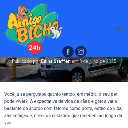
A
Qual é o tempo médio de vida do
L
T
seu pet?
E
R
N
Publicado por
Édina Steffen
em
8 de julho de 2025
A
R
N
A
V
E
Você já se perguntou quanto tempo, em média, o seu pet
G
pode viver? A expectativa de vida de cães e gatos varia
A
bastante de acordo com fatores como porte, estilo de vida,
Ç
Ã
alimentação e, claro, os cuidados que recebem ao longo da
O
vida.