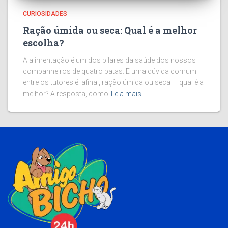
CURIOSIDADES
Ração úmida ou seca: Qual é a melhor
escolha?
A alimentação é um dos pilares da saúde dos nossos
companheiros de quatro patas. E uma dúvida comum
entre os tutores é: afinal, ração úmida ou seca — qual é a
melhor? A resposta, como
Leia mais