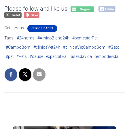
Please follow and like us:
Categorias:
CURIOSIDADES
Tags:
#24horas
#AmigoBicho24h
#bemestarPet
#CampoBom
#clinicaVet24h
#clinicaVetCampoBom
#Gato
#pet
#Pets
#saúde
expectativa
fasesdavida
tempodevida