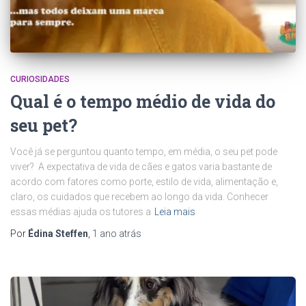
CURIOSIDADES
Qual é o tempo médio de vida do
seu pet?
Você já se perguntou quanto tempo, em média, o seu pet pode
viver? A expectativa de vida de cães e gatos varia bastante de
acordo com fatores como porte, estilo de vida, alimentação e,
claro, os cuidados que recebem ao longo da vida. Conhecer
essas médias ajuda os tutores a
Leia mais
Por
Édina Steffen
,
1 ano
atrás