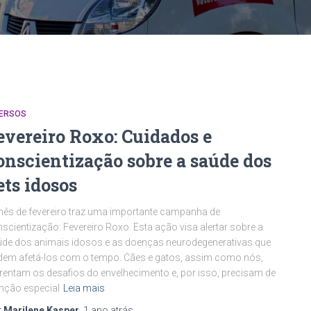
VERSOS
evereiro Roxo: Cuidados e
onscientização sobre a saúde dos
ets idosos
ês de fevereiro traz uma importante campanha de
scientização: Fevereiro Roxo. Esta ação visa alertar sobre a
de dos animais idosos e as doenças neurodegenerativas que
em afetá-los com o tempo. Cães e gatos, assim como nós,
rentam os desafios do envelhecimento e, por isso, precisam de
nção especial
Leia mais
r
Marilene Kasper
,
1 ano
atrás