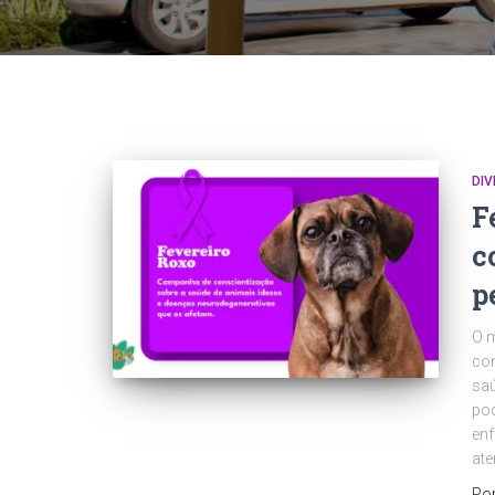
DI
F
c
p
O m
con
saú
pod
enf
ate
Po