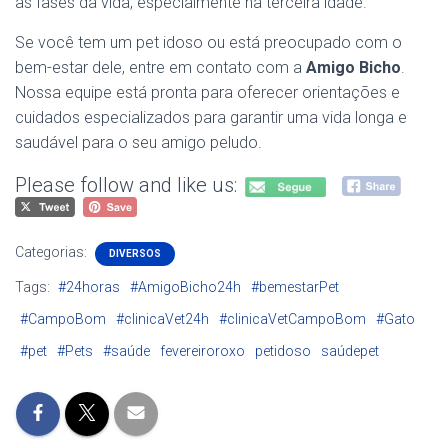
as fases da vida, especialmente na terceira idade.
Se você tem um pet idoso ou está preocupado com o
bem-estar dele, entre em contato com a
Amigo Bicho
.
Nossa equipe está pronta para oferecer orientações e
cuidados especializados para garantir uma vida longa e
saudável para o seu amigo peludo.
Please follow and like us:
Categorias:
DIVERSOS
Tags:
#24horas
#AmigoBicho24h
#bemestarPet
#CampoBom
#clinicaVet24h
#clinicaVetCampoBom
#Gato
#pet
#Pets
#saúde
fevereiroroxo
petidoso
saúdepet