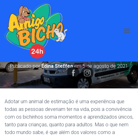
A
Três bons motivos para ter um pet
L
T
na família
E
R
N
Publicado por
Édina Steffen
em
5 de agosto de 2021
A
R
N
A
V
E
Adotar um animal de estimação é uma experiência que
G
todas as pessoas deveriam ter na vida, pois a convivência
A
com os bichinhos soma momentos e aprendizados únicos,
Ç
Ã
tanto para crianças, quanto para adultos. Mas o que nem
O
todo mundo sabe, é que além dos valores como a