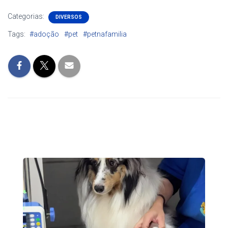
Categorias:
DIVERSOS
Tags:
#adoção
#pet
#petnafamilia