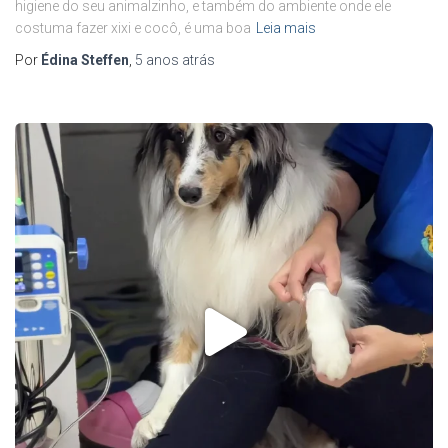
higiene do seu animalzinho, e também do ambiente onde ele
costuma fazer xixi e cocô, é uma boa
Leia mais
Por
Édina Steffen
,
5 anos
atrás